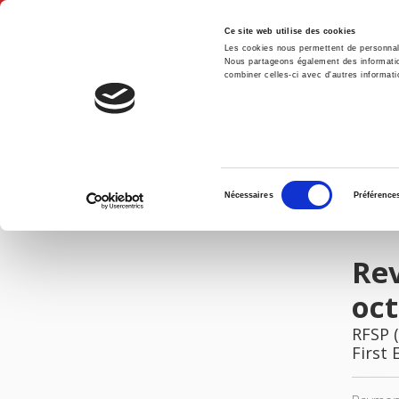
Ce site web utilise des cookies
Les cookies nous permettent de personnalis
Nous partageons également des informations
combiner celles-ci avec d'autres informatio
Hom
Revue française de science politique 71-5-6, octobre-décembre 2021
Home
Sélection
Nécessaires
Préférence
du
IMAGES
consentement
Rev
oc
RFSP (
First 