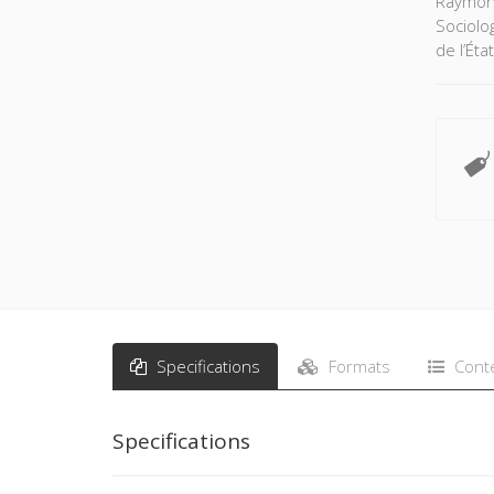
Raymond
Sociolo
de l’Éta
Specifications
Formats
Cont
Specifications