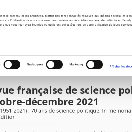
er le contenu et les annonces, d'offrir des fonctionnalités relatives aux médias sociaux et d'ana
 sur l'utilisation de notre site avec nos partenaires de médias sociaux, de publicité et d'analy
ns que vous leur avez fournies ou qu'ils ont collectées lors de votre utilisation de leurs service
e
Environment
History
International
Po
s
Statistiques
Marketing
Afficher les déta
ue française de science pol
tobre-décembre 2021
1951-2021) : 70 ans de science politique. In memori
Edition