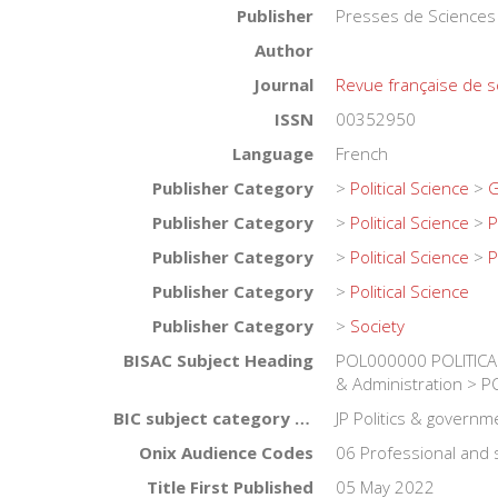
Publisher
Presses de Sciences
Author
Journal
Revue française de s
ISSN
00352950
Language
French
Publisher Category
>
Political Science
>
G
Publisher Category
>
Political Science
>
P
Publisher Category
>
Political Science
>
P
Publisher Category
>
Political Science
Publisher Category
>
Society
BISAC Subject Heading
POL000000 POLITICAL
& Administration > P
BIC subject category (UK)
JP Politics & governme
Onix Audience Codes
06 Professional and 
Title First Published
05 May 2022