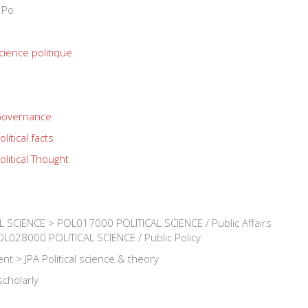
 Po
cience politique
overnance
olitical facts
olitical Thought
 SCIENCE > POL017000 POLITICAL SCIENCE / Public Affairs
OL028000 POLITICAL SCIENCE / Public Policy
nt > JPA Political science & theory
scholarly