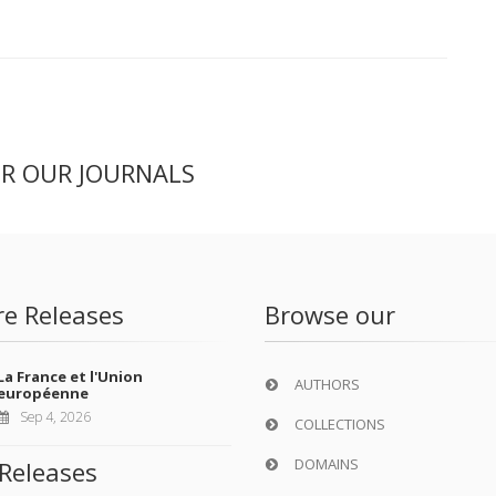
ER OUR JOURNALS
re Releases
Browse our
La France et l'Union
AUTHORS
européenne
Sep 4, 2026
COLLECTIONS
DOMAINS
Releases