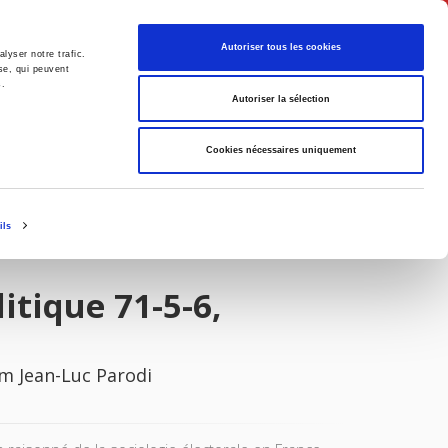
English
Autoriser tous les cookies
lyser notre trafic.
se, qui peuvent
s.
litics
Society
Autoriser la sélection
Cookies nécessaires uniquement
ils
itique 71-5-6,
am Jean-Luc Parodi