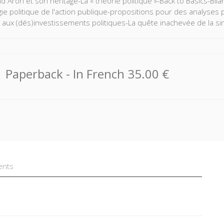
 Aron et son héritage-La « théorie politique »-Back to Basics-Bila
gie politique de l'action publique-propositions pour des analyses 
t aux (dés)investissements politiques-La quête inachevée de la sin
Paperback
- In French
35.00 €
ents