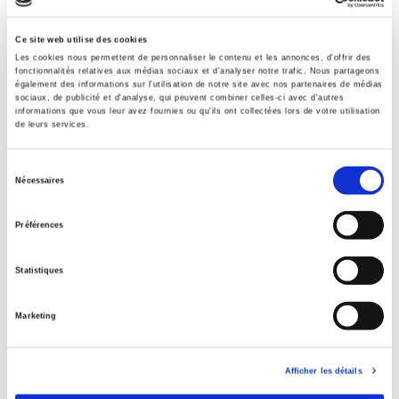
Formats
Ce site web utilise des cookies
Les cookies nous permettent de personnaliser le contenu et les annonces, d'offrir des
Contents
fonctionnalités relatives aux médias sociaux et d'analyser notre trafic. Nous partageons
également des informations sur l'utilisation de notre site avec nos partenaires de médias
sociaux, de publicité et d'analyse, qui peuvent combiner celles-ci avec d'autres
informations que vous leur avez fournies ou qu'ils ont collectées lors de votre utilisation
Specifications
de leurs services.
Sélection
Publisher
Nécessaires
du
Presses de Sciences Po
consentement
Author
Préférences
Yassin Boughaba
,
Alexandre Dafflon
,
Camille Masclet
Journal
Statistiques
Sociétés contemporaines
Marketing
ISSN
11501944
Language
Afficher les détails
French