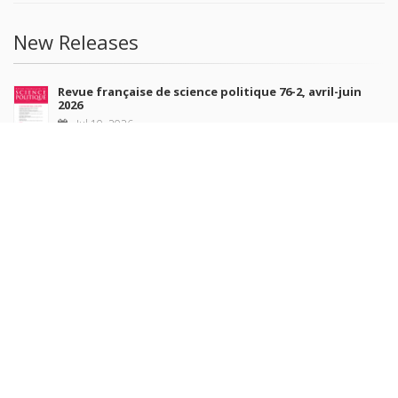
New Releases
Revue française de science politique 76-2, avril-juin
2026
Jul 10, 2026
Revue française de sociologie 66 3/4, juillet-décembre
2026
Jul 7, 2026
Sociétés contemporaines 139, 2025
Jul 6, 2026
Raisons politiques 102, mai 2026
Jun 23, 2026
more books