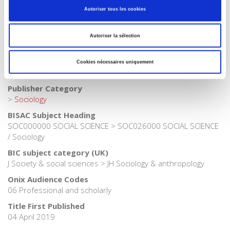
Publisher Category
Autoriser tous les cookies
>
Sociology
>
Political Sociology
Publisher Category
Autoriser la sélection
>
Politics
Publisher Category
Cookies nécessaires uniquement
>
Society
Publisher Category
>
Sociology
BISAC Subject Heading
SOC000000 SOCIAL SCIENCE > SOC026000 SOCIAL SCIENCE
/ Sociology
BIC subject category (UK)
J Society & social sciences > JH Sociology & anthropology
Onix Audience Codes
06 Professional and scholarly
Title First Published
04 April 2019