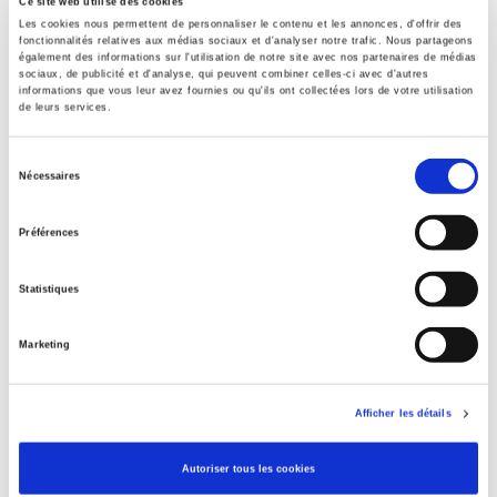
Ce site web utilise des cookies
Publisher
Les cookies nous permettent de personnaliser le contenu et les annonces, d'offrir des
Presses de Sciences Po
fonctionnalités relatives aux médias sociaux et d'analyser notre trafic. Nous partageons
également des informations sur l'utilisation de notre site avec nos partenaires de médias
Author
sociaux, de publicité et d'analyse, qui peuvent combiner celles-ci avec d'autres
informations que vous leur avez fournies ou qu'ils ont collectées lors de votre utilisation
Richard Balme
,
P. Chabanet
,
Vincent Wright
de leurs services.
Collection
Académique
Sélection
Nécessaires
Language
du
French
consentement
Préférences
Tags
,
Statistiques
Publisher Category
>
Europe
>
European Institutions
Marketing
Publisher Category
>
International field
Afficher les détails
Publisher Category
>
Politics
Autoriser tous les cookies
BISAC Subject Heading