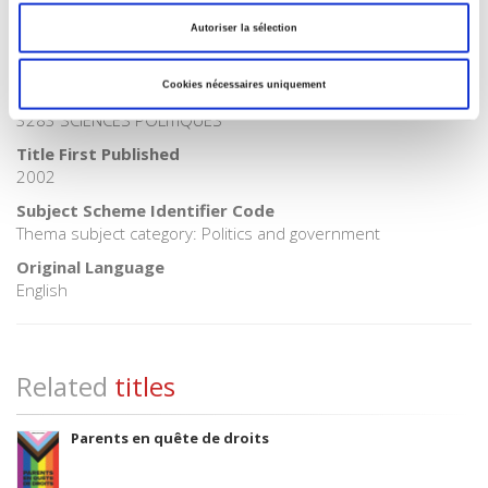
POL000000 POLITICAL SCIENCE
Autoriser la sélection
Onix Audience Codes
06 Professional and scholarly
Cookies nécessaires uniquement
CLIL (Version 2013-2019)
3283 SCIENCES POLITIQUES
Title First Published
2002
Subject Scheme Identifier Code
Thema subject category: Politics and government
Original Language
English
Related
titles
Parents en quête de droits