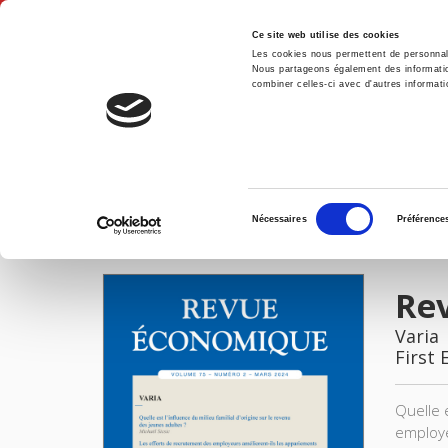
Ce site web utilise des cookies
Les cookies nous permettent de personnalis
Nous partageons également des informations
combiner celles-ci avec d'autres informatio
Hom
Revue économique 75-2, mars 2024
Home
Sélection
Nécessaires
Préférence
du
IMAGES
consentement
Re
Varia
First 
Quelle 
employe