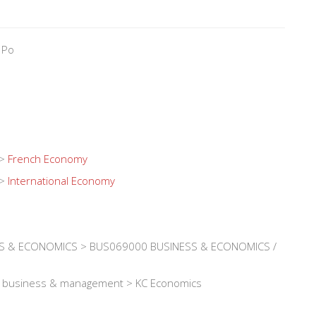
 Po
>
French Economy
>
International Economy
S & ECONOMICS > BUS069000 BUSINESS & ECONOMICS /
e, business & management > KC Economics