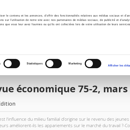
er le contenu et les annonces, d'offrir des fonctionnalités relatives aux médias sociaux et d'ana
 sur l'utilisation de notre site avec nos partenaires de médias sociaux, de publicité et d'analy
ns que vous leur avez fournies ou qu'ils ont collectées lors de votre utilisation de leurs service
e
Environment
History
International
Po
s
Statistiques
Marketing
Afficher les déta
vue économique 75-2, mars
Edition
est l'influence du milieu familial d’origine sur le revenu des jeun
urs améliorent-ils les appariements sur le marché du travail ?-Con