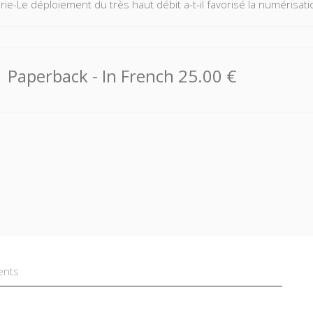
rie-Le déploiement du très haut débit a-t-il favorisé la numérisat
Paperback
- In French
25.00 €
ents