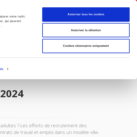
English
Autoriser tous les cookies
lyser notre trafic.
se, qui peuvent
s.
litics
Society
Autoriser la sélection
Cookies nécessaires uniquement
ils
 2024
es adultes ?-Les efforts de recrutement des
trats de travail et emploi dans un modèle ville-