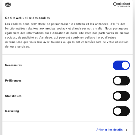
Specifications
Ce site web utilise des cookies
Les cookies nous permettent de personnaliser le contenu et les annonces, d'offrir des
fonctionnalités relatives aux médias sociaux et d'analyser notre trafic. Nous partageons
également des informations sur l'utilisation de notre site avec nos partenaires de médias
Publisher
sociaux, de publicité et d'analyse, qui peuvent combiner celles-ci avec d'autres
Presses de Sciences Po
informations que vous leur avez fournies ou qu'ils ont collectées lors de votre utilisation
de leurs services.
Co-publisher
Ministère de la Culture – Département des études, de la
Sélection
prospective et des statistiques
Nécessaires
du
Author
consentement
Marie-Christine Bordeaux
,
Alain Kerlan
Préférences
With
Christine Détrez
,
Myriam Lemonchois
Statistiques
Collection
Coéditions
Marketing
Language
French
Afficher les détails