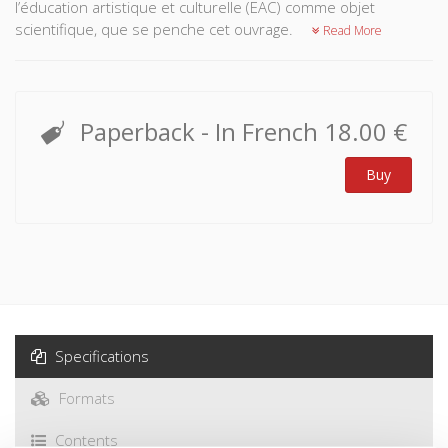
l’éducation artistique et culturelle (EAC) comme objet
scientifique, que se penche cet ouvrage.
Read More
Paperback
- In French
18.00 €
Buy
Specifications
Formats
Contents