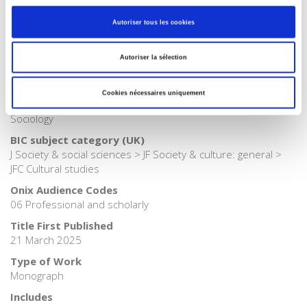
Publisher Category
>
Society
Autoriser tous les cookies
Publisher Category
>
Sociology
Autoriser la sélection
BISAC Subject Heading
SOC000000 SOCIAL SCIENCE > SOC047000 SOCIAL SCIENCE
Cookies nécessaires uniquement
/ Children's Studies > SOC026000 SOCIAL SCIENCE /
Sociology
BIC subject category (UK)
J Society & social sciences > JF Society & culture: general >
JFC Cultural studies
Onix Audience Codes
06 Professional and scholarly
Title First Published
21 March 2025
Type of Work
Monograph
Includes