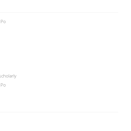
 Po
scholarly
 Po