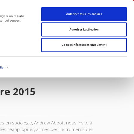
English
Autoriser tous les cookies
lyser notre trafic.
se, qui peuvent
s.
litics
Society
Autoriser la sélection
Cookies nécessaires uniquement
ils
re 2015
hes en sociologie, Andrew Abbott nous invite à
us les réapproprier, armés des instruments des