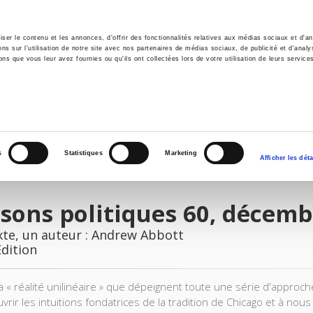
er le contenu et les annonces, d'offrir des fonctionnalités relatives aux médias sociaux et d'ana
 sur l'utilisation de notre site avec nos partenaires de médias sociaux, de publicité et d'analy
ns que vous leur avez fournies ou qu'ils ont collectées lors de votre utilisation de leurs service
e
Environment
History
International
Po
s
Statistiques
Marketing
Afficher les déta
sons politiques 60, décemb
xte, un auteur : Andrew Abbott
Edition
la « réalité unilinéaire » que dépeignent toute une série d'approc
vrir les intuitions fondatrices de la tradition de Chicago et à no