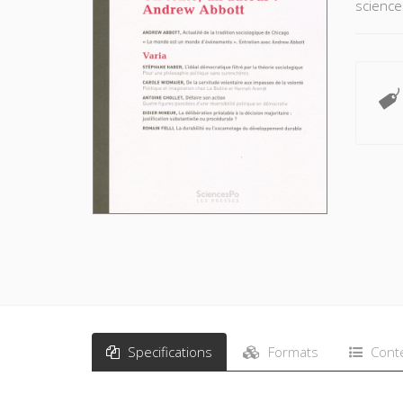
science
Specifications
Formats
Cont