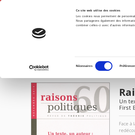
Ce site web utilise des cookies
Les cookies nous permettent de personnalis
Nous partageons également des informations
combiner celles-ci avec d'autres informatio
Hom
Raisons politiques 60, décembre 2015
Home
Sélection
Nécessaires
Préférence
du
IMAGES
consentement
Rai
Un te
First 
Face à 
redécou