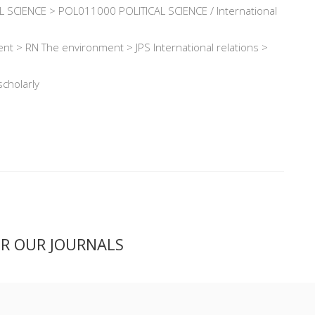
 SCIENCE > POL011000 POLITICAL SCIENCE / International
ent > RN The environment > JPS International relations >
scholarly
ER OUR JOURNALS