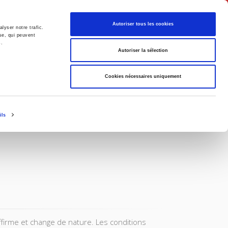
English
Autoriser tous les cookies
lyser notre trafic.
se, qui peuvent
s.
litics
Society
Autoriser la sélection
Cookies nécessaires uniquement
ils
affirme et change de nature. Les conditions