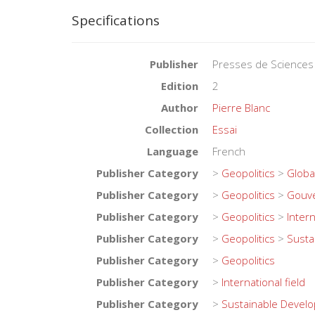
Specifications
Publisher
Presses de Sciences
Edition
2
Author
Pierre Blanc
Collection
Essai
Language
French
Publisher Category
>
Geopolitics
>
Globa
Publisher Category
>
Geopolitics
>
Gouve
Publisher Category
>
Geopolitics
>
Intern
Publisher Category
>
Geopolitics
>
Susta
Publisher Category
>
Geopolitics
Publisher Category
>
International field
Publisher Category
>
Sustainable Devel