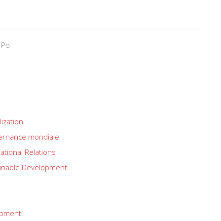
 Po
lization
rnance mondiale
ational Relations
inable Development
opment