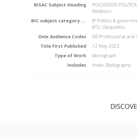
BISAC Subject Heading
POL000000 POLITICAL
Relations
BIC subject category (UK)
JP Politics & governm
JPSL Geopolitics
Onix Audience Codes
06 Professional and 
Title First Published
12 May 2023
Type of Work
Monograph
Includes
Index, Bibliography
DISCOV