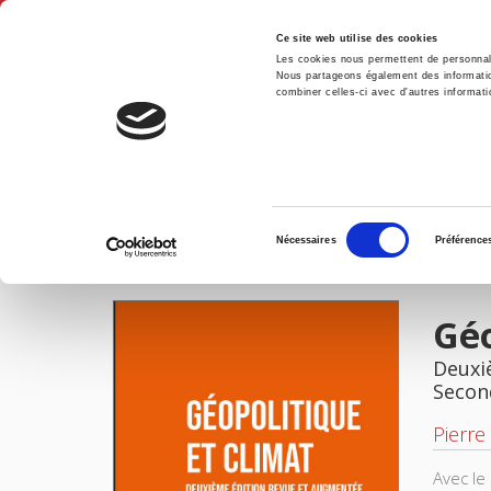
Ce site web utilise des cookies
Les cookies nous permettent de personnalis
Nous partageons également des informations
combiner celles-ci avec d'autres informatio
Hom
Géopolitique et climat
Home
Sélection
Nécessaires
Préférence
du
IMAGES
consentement
Géo
Deuxi
Secon
Pierre
Avec le