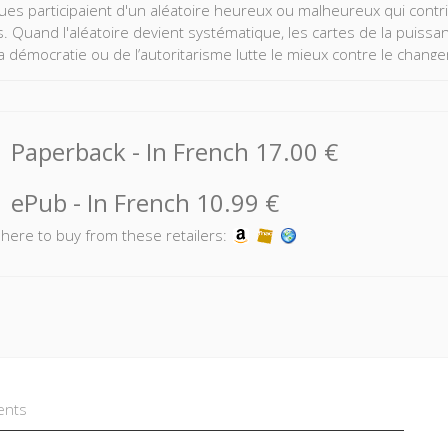
ues participaient d'un aléatoire heureux ou malheureux qui contribua
. Quand l'aléatoire devient systématique, les cartes de la puissan
la démocratie ou de l’autoritarisme lutte le mieux contre le chan
i renforce-t-il ? Des guerres climatiques peuvent-elles se produir
 reconfigurer les rapports de pouvoir ? Quels seront les gagnants
Paperback
- In French
17.00 €
ePub
- In French
10.99 €
k here to buy from these retailers:
ents