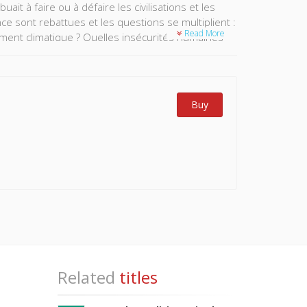
it à faire ou à défaire les civilisations et les
ce sont rebattues et les questions se multiplient :
Read More
gement climatique ? Quelles insécurités humaines
e ? Le basculement planétaire vers la décarbonation
 et les perdants de cette recomposition du monde ?
Buy
Related
titles