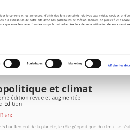
er le contenu et les annonces, d'offrir des fonctionnalités relatives aux médias sociaux et d'ana
 sur l'utilisation de notre site avec nos partenaires de médias sociaux, de publicité et d'analy
ns que vous leur avez fournies ou qu'ils ont collectées lors de votre utilisation de leurs service
e
Environment
History
International
Po
s
Statistiques
Marketing
Afficher les déta
politique et climat
ème édition revue et augmentée
d Edition
 Blanc
 réchauffement de la planète, le rôle géopolitique du climat se ré