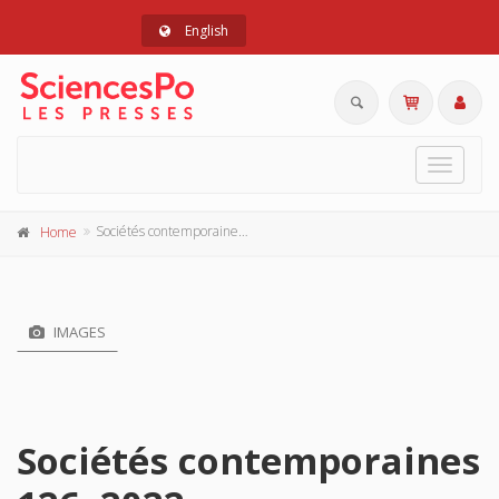
English
Toggle
navigat
Sociétés contemporaines 126, 2022
Home
IMAGES
Sociétés contemporaines