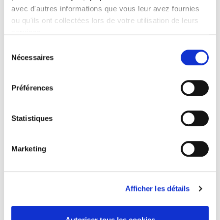
avec d'autres informations que vous leur avez fournies
Related
titles
ou qu'ils ont collectées lors de votre utilisation de leurs
services.
Revue française de sociologie 66 3/4, juillet-décembre
Sélection
2026
Nécessaires
du
consentement
Sociétés contemporaines 139, 2025
Préférences
Statistiques
Gouvernement & action publique 15-1, janvier-mars
2026
Marketing
Revue économique 77-1, janvier 2026
Afficher les détails
Rome, promenades sociologiques
Autoriser tous les cookies