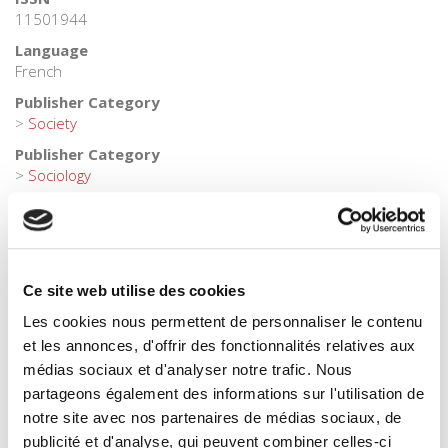
11501944
Language
French
Publisher Category
>
Society
Publisher Category
>
Sociology
BISAC Subject Heading
SOC000000 SOCIAL SCIENCE > SOC026000 SOCIAL SCIENCE
/ Sociology
BIC subject category (UK)
Ce site web utilise des cookies
J Society & social sciences > JHB Sociology
Les cookies nous permettent de personnaliser le contenu
Onix Audience Codes
et les annonces, d'offrir des fonctionnalités relatives aux
06 Professional and scholarly
médias sociaux et d'analyser notre trafic. Nous
Title First Published
partageons également des informations sur l'utilisation de
24 November 2022
notre site avec nos partenaires de médias sociaux, de
publicité et d'analyse, qui peuvent combiner celles-ci