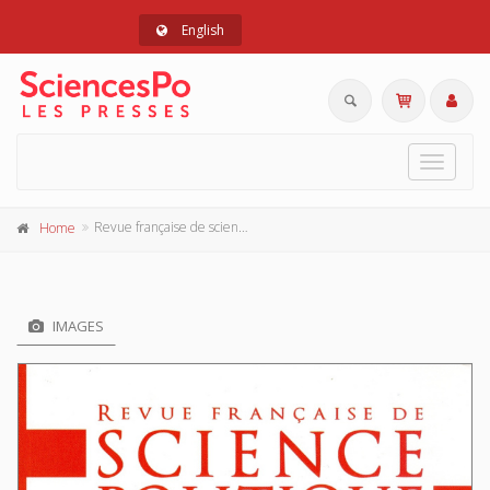
English
Toggle
navigat
Revue française de science politique 64-5, 2014
Home
IMAGES