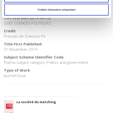
Onix Audience Codes
06 Professional and scholarly
Cookies nécessaires uniquement
CLIL (Version 2013-2019)
3283 SCIENCES POLITIQUES
Credit
Presses de Sciences Po
Title First Published
01 November 2014
Subject Scheme Identifier Code
Thema subject category: Politics and government
Type of Work
Journal Issue
La société du matching