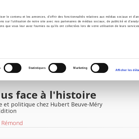
er le contenu et les annonces, d'offrir des fonctionnalités relatives aux médias sociaux et d'ana
 sur l'utilisation de notre site avec nos partenaires de médias sociaux, de publicité et d'analy
ns que vous leur avez fournies ou qu'ils ont collectées lors de votre utilisation de leurs service
e
Environment
History
International
Po
s
Statistiques
Marketing
Afficher les déta
ius face à l'histoire
e et politique chez Hubert Beuve-Méry
Edition
 Rémond