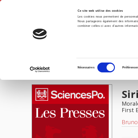
Ce site web utilise des cookies
Les cookies nous permettent de personnalis
Nous partageons également des informations
combiner celles-ci avec d'autres informatio
Hom
Sirius face à l'histoire
Home
Sélection
Nécessaires
Préférence
du
IMAGES
consentement
Sir
Moral
First 
Bruno