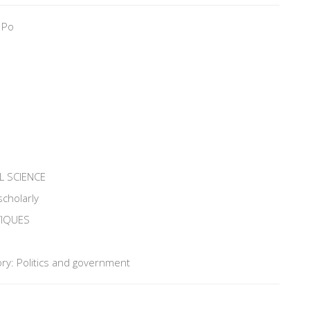
 Po
L SCIENCE
scholarly
TIQUES
ry: Politics and government