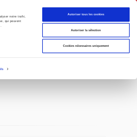
English
Autoriser tous les cookies
lyser notre trafic.
se, qui peuvent
s.
litics
Society
Autoriser la sélection
Cookies nécessaires uniquement
ils