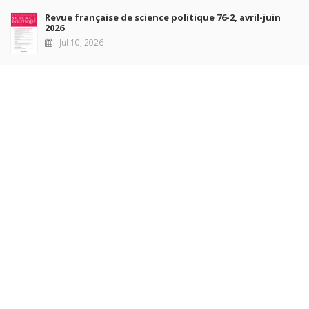
Revue française de science politique 76-2, avril-juin
2026
Jul 10, 2026
Revue française de sociologie 66 3/4, juillet-décembre
2026
Jul 7, 2026
Sociétés contemporaines 139, 2025
Jul 6, 2026
Raisons politiques 102, mai 2026
Jun 23, 2026
more books
Browse our