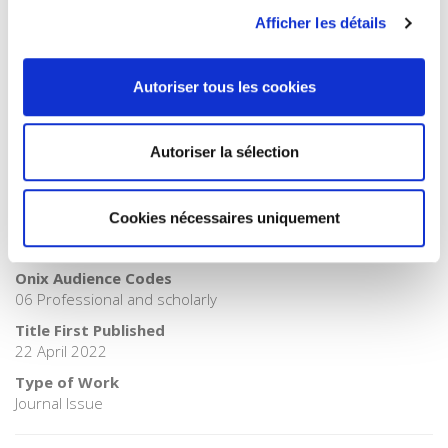
>
Geopolitics
>
International Relations
Afficher les détails
Publisher Category
>
Geopolitics
Autoriser tous les cookies
Publisher Category
>
International field
BISAC Subject Heading
Autoriser la sélection
POL000000 POLITICAL SCIENCE > POL011000 POLITICAL
SCIENCE / International Relations
Cookies nécessaires uniquement
BIC subject category (UK)
JPS International relations > JPSL Geopolitics
Onix Audience Codes
06 Professional and scholarly
Title First Published
22 April 2022
Type of Work
Journal Issue