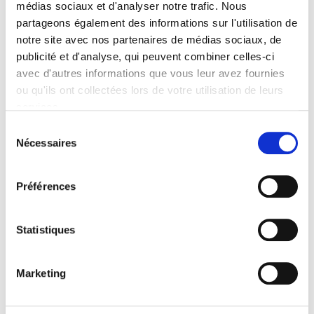
médias sociaux et d'analyser notre trafic. Nous
Formats
partageons également des informations sur l'utilisation de
Contents
notre site avec nos partenaires de médias sociaux, de
publicité et d'analyse, qui peuvent combiner celles-ci
avec d'autres informations que vous leur avez fournies
Specifications
ou qu'ils ont collectées lors de votre utilisation de leurs
services.
Sélection
Publisher
Nécessaires
Presses de Sciences Po
du
consentement
Managing editor
Claire Cosquer
,
Saba A. Le Renard
,
Myriam Paris
Préférences
Journal
Critique internationale
Statistiques
ISSN
12907839
Marketing
Language
French
Publisher Category