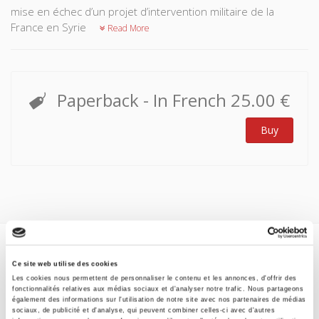
mise en échec d’un projet d’intervention militaire de la
France en Syrie
Read More
Paperback
- In French
25.00 €
Buy
Specifications
Ce site web utilise des cookies
Les cookies nous permettent de personnaliser le contenu et les annonces, d'offrir des
Formats
fonctionnalités relatives aux médias sociaux et d'analyser notre trafic. Nous partageons
également des informations sur l'utilisation de notre site avec nos partenaires de médias
sociaux, de publicité et d'analyse, qui peuvent combiner celles-ci avec d'autres