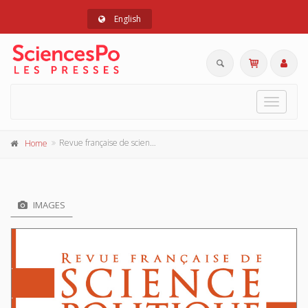
English
Toggle
navigat
Revue française de science politique 73-3, mai-juin 2023
Home
IMAGES