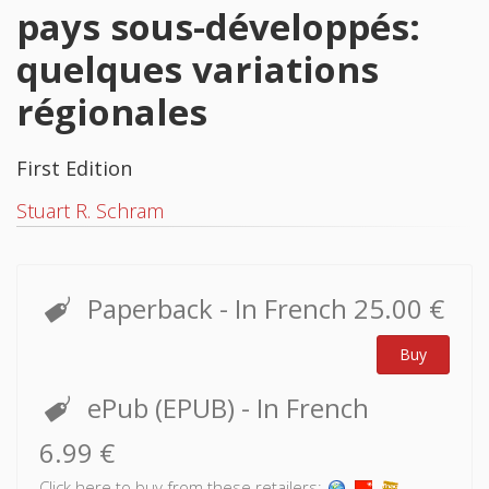
pays sous-développés:
quelques variations
régionales
First Edition
Stuart R. Schram
Paperback
- In French
25.00 €
Buy
ePub (EPUB)
- In French
6.99 €
Click here to buy from these retailers: