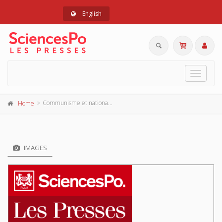
English
Toggle
navigat
Communisme et nationalisme dans les pays sous-développés: quelques variations régionales
Home
IMAGES