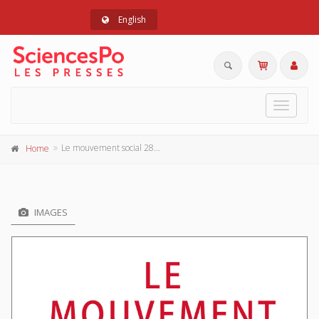
English
Toggle
navigat
Le mouvement social 280, juillet-septembre 2022
Home
IMAGES