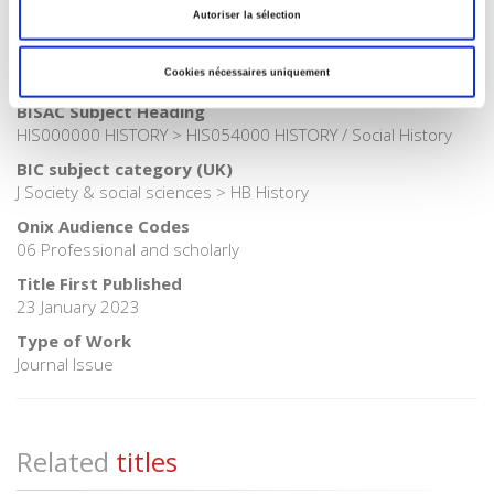
>
History
Autoriser la sélection
Publisher Category
Cookies nécessaires uniquement
>
Sociology
BISAC Subject Heading
HIS000000 HISTORY > HIS054000 HISTORY / Social History
BIC subject category (UK)
J Society & social sciences > HB History
Onix Audience Codes
06 Professional and scholarly
Title First Published
23 January 2023
Type of Work
Journal Issue
Related
titles