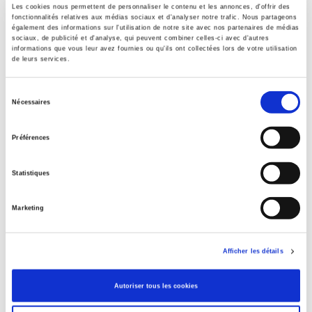
Les cookies nous permettent de personnaliser le contenu et les annonces, d'offrir des
fonctionnalités relatives aux médias sociaux et d'analyser notre trafic. Nous partageons
Formats
également des informations sur l'utilisation de notre site avec nos partenaires de médias
sociaux, de publicité et d'analyse, qui peuvent combiner celles-ci avec d'autres
informations que vous leur avez fournies ou qu'ils ont collectées lors de votre utilisation
Contents
de leurs services.
Sélection
Specifications
Nécessaires
du
consentement
Préférences
Publisher
Presses de Sciences Po
Statistiques
Author
Journal
Marketing
Le Mouvement Social
Language
French
Afficher les détails
Publisher Category
>
History field
>
Economic & Social History
Autoriser tous les cookies
Publisher Category