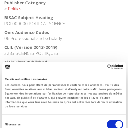
Publisher Category
>
Politics
BISAC Subject Heading
POL000000 POLITICAL SCIENCE
Onix Audience Codes
06 Professional and scholarly
CLIL (Version 2013-2019)
3283 SCIENCES POLITIQUES
Title First Published
1965
Subject Scheme Identifier Code
Ce site web utilise des cookies
Thema subject category: Politics and government
Les cookies nous permettent de personnaliser le contenu et les annonces, d'offrir des
fonctionnalités relatives aux médias sociaux et d'analyser notre trafic. Nous partageons
également des informations sur l'utilisation de notre site avec nos partenaires de médias
sociaux, de publicité et d'analyse, qui peuvent combiner celles-ci avec d'autres
informations que vous leur avez fournies ou qu'ils ont collectées lors de votre utilisation
Related
titles
de leurs services.
Sélection
La ville verte au pied du mur
Nécessaires
du