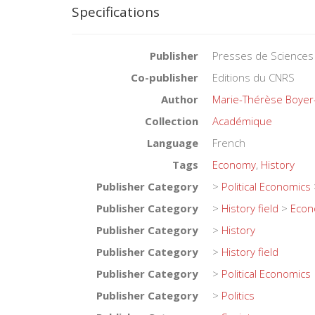
Specifications
Publisher
Presses de Sciences
Co-publisher
Editions du CNRS
Author
Marie-Thérèse Boye
Collection
Académique
Language
French
Tags
Economy
,
History
Publisher Category
>
Political Economics
Publisher Category
>
History field
>
Econo
Publisher Category
>
History
Publisher Category
>
History field
Publisher Category
>
Political Economics
Publisher Category
>
Politics