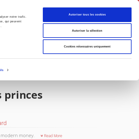
English
Autoriser tous les cookies
lyser notre trafic.
se, qui peuvent
s.
litics
Society
Autoriser la sélection
Cookies nécessaires uniquement
ils
 princes
ard
 of modern money.
Read More