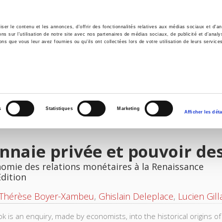
er le contenu et les annonces, d'offrir des fonctionnalités relatives aux médias sociaux et d'ana
 sur l'utilisation de notre site avec nos partenaires de médias sociaux, de publicité et d'analy
ns que vous leur avez fournies ou qu'ils ont collectées lors de votre utilisation de leurs service
e
Environment
History
International
Po
s
Statistiques
Marketing
Afficher les déta
naie privée et pouvoir des
nomie des relations monétaires à la Renaissance
Edition
-Thérèse Boyer-Xambeu
,
Ghislain Deleplace
,
Lucien Gill
ok is an enquiry, made by economists, into the historical origins