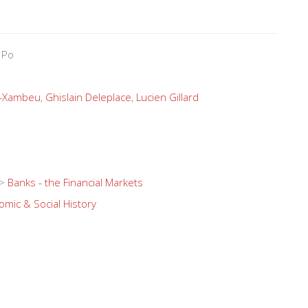
 Po
r-Xambeu
,
Ghislain Deleplace
,
Lucien Gillard
>
Banks - the Financial Markets
mic & Social History