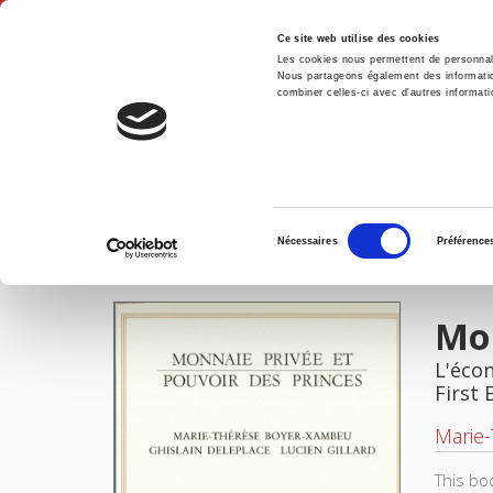
Ce site web utilise des cookies
Les cookies nous permettent de personnalis
Nous partageons également des informations
combiner celles-ci avec d'autres informatio
Hom
Monnaie privée et pouvoir des princes
Home
Sélection
Nécessaires
Préférence
du
IMAGES
consentement
Mon
L'éco
First 
Marie
This bo