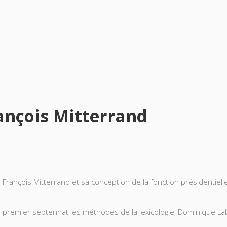
ançois Mitterrand
 François Mitterrand et sa conception de la fonction présidentiell
u premier septennat les méthodes de la lexicologie, Dominique L
e réside pas dans l'approche raisonnée des problèmes ou dans 