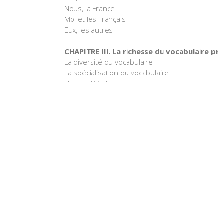
Nous, la France
Moi et les Français
Eux, les autres
CHAPITRE III. La richesse du vocabulaire p
La diversité du vocabulaire
La spécialisation du vocabulaire
L'originalité du vocabulaire
L'accroissement du vocabulaire
CHAPITRE IV. Les quatre périodes du sep
Le vocabulaire stable
L'ère des réformes (juillet 1981-mai 1983)
Le temps de l'effort et de la modernisation (m
Majorité contre opposition (avril 1985-octobr
Le président et le Premier ministre (octobre
CHAPITRE V. Les phrases du président
La phrase de François Mitterrand
La rhétorique de François Mitterrand