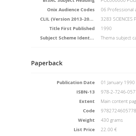
BISAC Subject Heading
POL000000 POLI
Onix Audience Codes
06 Professional 
CLIL (Version 2013-2019)
3283 SCIENCES 
Title First Published
1990
Subject Scheme Identifier Code
Thema subject ca
Paperback
Publication Date
01 January 1990
ISBN-13
978-2-7246-057
Extent
Main content pag
Code
978272460577
Weight
430 grams
List Price
22.00 €