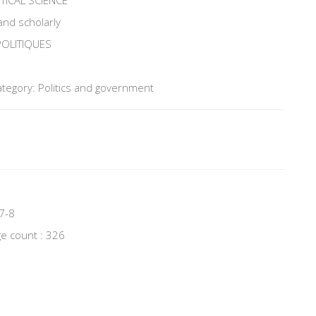
TICAL SCIENCE
and scholarly
POLITIQUES
tegory: Politics and government
7-8
e count : 326
8