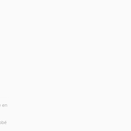
e en
abbé
une