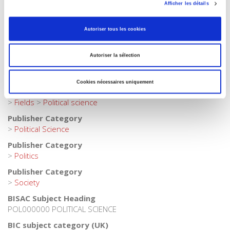
Afficher les détails
Language
French
Autoriser tous les cookies
Publisher Category
>
Political Science
>
French Politics
Autoriser la sélection
Publisher Category
>
Political Science
>
Political Life
Cookies nécessaires uniquement
Publisher Category
>
Fields
>
Political science
Publisher Category
>
Political Science
Publisher Category
>
Politics
Publisher Category
>
Society
BISAC Subject Heading
POL000000 POLITICAL SCIENCE
BIC subject category (UK)