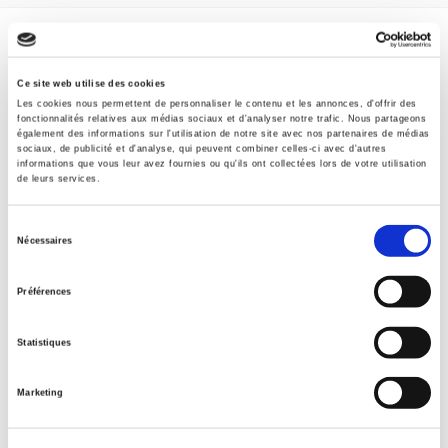
Specifications
Ce site web utilise des cookies
Formats
Les cookies nous permettent de personnaliser le contenu et les annonces, d'offrir des
fonctionnalités relatives aux médias sociaux et d'analyser notre trafic. Nous partageons
également des informations sur l'utilisation de notre site avec nos partenaires de médias
Contents
sociaux, de publicité et d'analyse, qui peuvent combiner celles-ci avec d'autres
informations que vous leur avez fournies ou qu'ils ont collectées lors de votre utilisation
de leurs services.
Excerpt
Sélection
Nécessaires
Specifications
du
consentement
Préférences
Publisher
Presses de Sciences Po
Statistiques
Author
Laurence Morel
Marketing
Collection
Nouveaux Débats