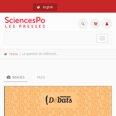
English
Toggle
navigat
La question du référendum
Home
IMAGES
FILES