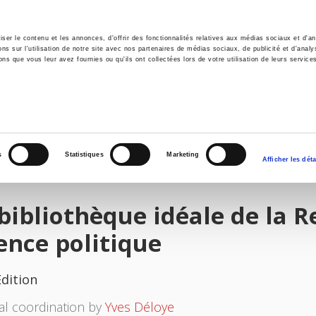
er le contenu et les annonces, d'offrir des fonctionnalités relatives aux médias sociaux et d'ana
 sur l'utilisation de notre site avec nos partenaires de médias sociaux, de publicité et d'analy
ns que vous leur avez fournies ou qu'ils ont collectées lors de votre utilisation de leurs service
e
Environment
History
International
Po
s
Statistiques
Marketing
Afficher les déta
bibliothèque idéale de la R
ence politique
Edition
ial coordination by
Yves Déloye