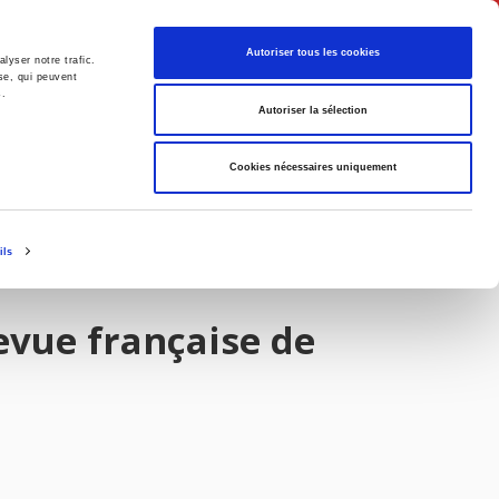
English
Autoriser tous les cookies
lyser notre trafic.
se, qui peuvent
s.
litics
Society
Autoriser la sélection
Cookies nécessaires uniquement
ils
evue française de