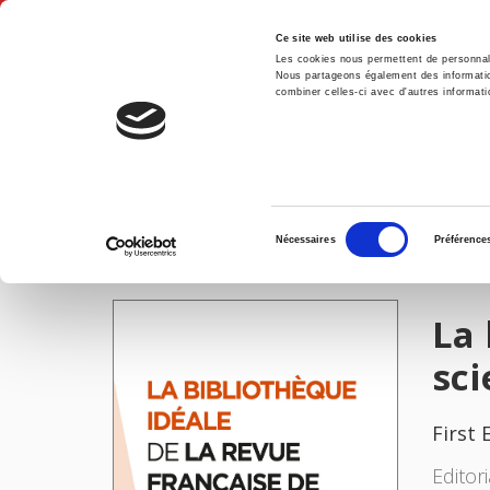
Ce site web utilise des cookies
Les cookies nous permettent de personnalis
Nous partageons également des informations
combiner celles-ci avec d'autres informatio
Hom
La bibliothèque idéale de la Revue française de science politique
Home
Sélection
Nécessaires
Préférence
du
IMAGES
consentement
La 
sci
First 
Editor