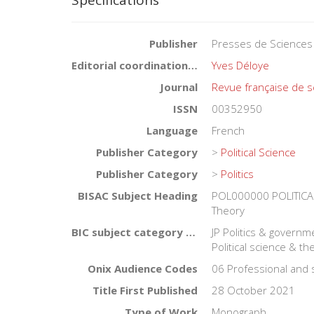
Specifications
Publisher
Presses de Sciences
Editorial coordination by
Yves Déloye
Journal
Revue française de s
ISSN
00352950
Language
French
Publisher Category
>
Political Science
Publisher Category
>
Politics
BISAC Subject Heading
POL000000 POLITICAL
Theory
BIC subject category (UK)
JP Politics & governmen
Political science & th
Onix Audience Codes
06 Professional and 
Title First Published
28 October 2021
Type of Work
Monograph