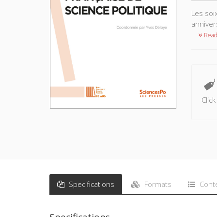
Les soi
annivers
Read
Clic
Specifications
Formats
Cont