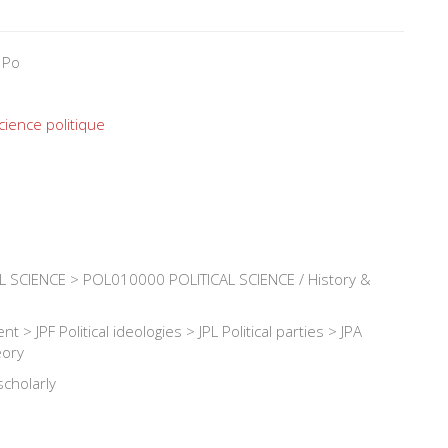
 Po
cience politique
 SCIENCE > POL010000 POLITICAL SCIENCE / History &
t > JPF Political ideologies > JPL Political parties > JPA
eory
scholarly