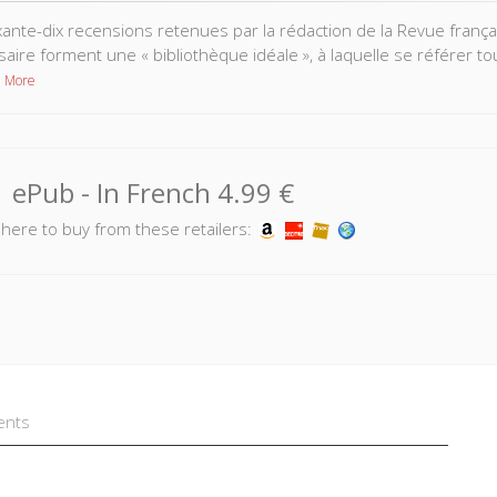
xante-dix recensions retenues par la rédaction de la Revue frança
aire forment une « bibliothèque idéale », à laquelle se référer tou
 More
ePub
- In French
4.99 €
k here to buy from these retailers:
ents