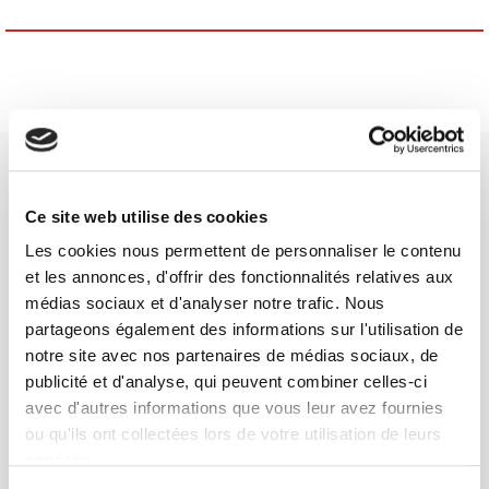
Ce site web utilise des cookies
Les cookies nous permettent de personnaliser le contenu
SCIENCES PO UNIVERSITY PRESS has a threefold role: to publish
et les annonces, d'offrir des fonctionnalités relatives aux
original research, to edit reference works for student use, and to
médias sociaux et d'analyser notre trafic. Nous
help public and political debate.
continue
partageons également des informations sur l'utilisation de
notre site avec nos partenaires de médias sociaux, de
publicité et d'analyse, qui peuvent combiner celles-ci
CONTACTS
avec d'autres informations que vous leur avez fournies
FOREIGN RIGHTS
ou qu'ils ont collectées lors de votre utilisation de leurs
FOR BOOKSHOPS
services.
CONDITIONS OF SALE