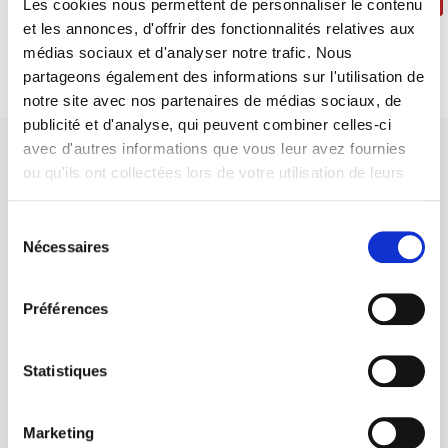
Les cookies nous permettent de personnaliser le contenu
et les annonces, d'offrir des fonctionnalités relatives aux
médias sociaux et d'analyser notre trafic. Nous
partageons également des informations sur l'utilisation de
notre site avec nos partenaires de médias sociaux, de
publicité et d'analyse, qui peuvent combiner celles-ci
avec d'autres informations que vous leur avez fournies
ou qu'ils ont collectées lors de votre utilisation de leurs
services.
Sélection
SCIENCES PO UNIVERSITY PRESS has a threefold role: to publish
Nécessaires
du
original research, to edit reference works for student use, and to
consentement
help public and political debate.
continue
Préférences
CONTACTS
Statistiques
FOREIGN RIGHTS
FOR BOOKSHOPS
Marketing
CONDITIONS OF SALE