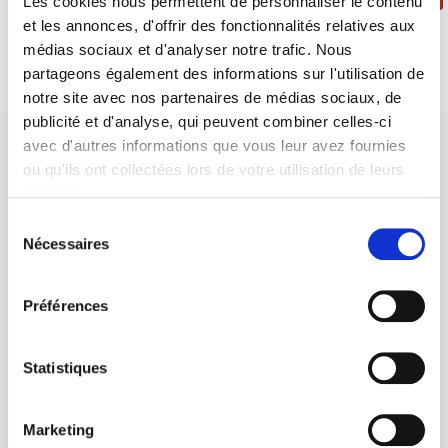
Les cookies nous permettent de personnaliser le contenu
et les annonces, d'offrir des fonctionnalités relatives aux
médias sociaux et d'analyser notre trafic. Nous
partageons également des informations sur l'utilisation de
notre site avec nos partenaires de médias sociaux, de
publicité et d'analyse, qui peuvent combiner celles-ci
avec d'autres informations que vous leur avez fournies
ou qu'ils ont collectées lors de votre utilisation de leurs
services.
Sélection
SCIENCES PO UNIVERSITY PRESS has a threefold role: to publish
Nécessaires
du
original research, to edit reference works for student use, and to
consentement
help public and political debate.
continue
Préférences
CONTACTS
Statistiques
FOREIGN RIGHTS
FOR BOOKSHOPS
Marketing
CONDITIONS OF SALE