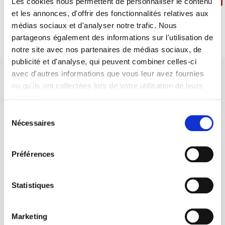
Les cookies nous permettent de personnaliser le contenu
et les annonces, d'offrir des fonctionnalités relatives aux
médias sociaux et d'analyser notre trafic. Nous
partageons également des informations sur l'utilisation de
notre site avec nos partenaires de médias sociaux, de
publicité et d'analyse, qui peuvent combiner celles-ci
avec d'autres informations que vous leur avez fournies
ou qu'ils ont collectées lors de votre utilisation de leurs
services.
Sélection
SCIENCES PO UNIVERSITY PRESS has a threefold role: to publish
Nécessaires
du
original research, to edit reference works for student use, and to
consentement
help public and political debate.
continue
Préférences
CONTACTS
Statistiques
FOREIGN RIGHTS
FOR BOOKSHOPS
Marketing
CONDITIONS OF SALE