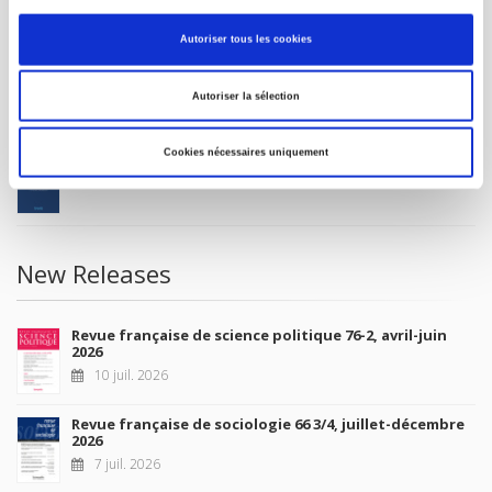
MY ACCOUNT
Autoriser tous les cookies
Future Releases
Autoriser la sélection
Cookies nécessaires uniquement
La France et l'Union européenne
4 sept. 2026
New Releases
Revue française de science politique 76-2, avril-juin
2026
10 juil. 2026
Revue française de sociologie 66 3/4, juillet-décembre
2026
7 juil. 2026