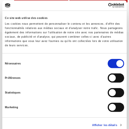
Ce site web utilise des cookies
Les cookies nous permettent de personnaliser le contenu et les annonces, d'offrir des
fonctionnalités relatives aux médias sociaux et d'analyser notre trafic. Nous partageons
également des informations sur l'utilisation de notre site avec nos partenaires de médias
sociaux, de publicité et d'analyse, qui peuvent combiner celles-ci avec d'autres
informations que vous leur avez fournies ou qu'ils ont collectées lors de votre utilisation
de leurs services.
Sélection
Nécessaires
du
SCIENCES PO UNIVERSITY PRESS has a threefold role: to publish
original research, to edit reference works for student use, and to
consentement
Préférences
help public and political debate.
continue
Statistiques
CONTACTS
FOREIGN RIGHTS
Marketing
FOR BOOKSHOPS
CONDITIONS OF SALE
Afficher les détails