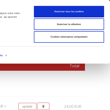
English
Autoriser tous les cookies
lyser notre trafic.
se, qui peuvent
s.
litics
Society
Autoriser la sélection
Cookies nécessaires uniquement
ils
Total
UR =
24,00 EUR