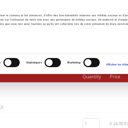
er le contenu et les annonces, d'offrir des fonctionnalités relatives aux médias sociaux et d'ana
 sur l'utilisation de notre site avec nos partenaires de médias sociaux, de publicité et d'analy
ns que vous leur avez fournies ou qu'ils ont collectées lors de votre utilisation de leurs service
e
Environment
History
International
Po
s
Statistiques
Marketing
Afficher les déta
Quantity
Price
ût
X 24,00 E