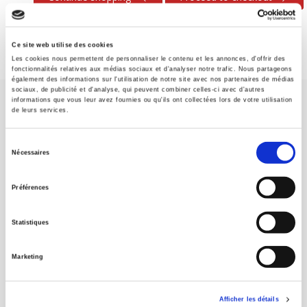
Ce site web utilise des cookies
Les cookies nous permettent de personnaliser le contenu et les annonces, d'offrir des
fonctionnalités relatives aux médias sociaux et d'analyser notre trafic. Nous partageons
également des informations sur l'utilisation de notre site avec nos partenaires de médias
sociaux, de publicité et d'analyse, qui peuvent combiner celles-ci avec d'autres
informations que vous leur avez fournies ou qu'ils ont collectées lors de votre utilisation
de leurs services.
Sélection
Nécessaires
du
SCIENCES PO UNIVERSITY PRESS has a threefold role: to publish
consentement
original research, to edit reference works for student use, and to
Préférences
help public and political debate.
continue
Statistiques
CONTACTS
Marketing
FOREIGN RIGHTS
FOR BOOKSHOPS
Afficher les détails
CONDITIONS OF SALE