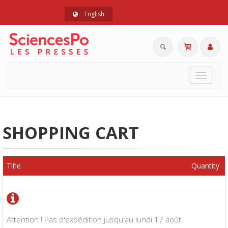
English
Toggle
navigat
SHOPPING CART
Title
Quantity
Attention ! Pas d'expédition jusqu'au lundi 17 août