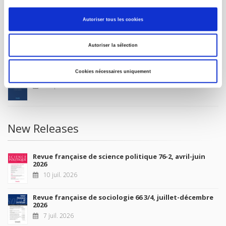
MY ACCOUNT
Autoriser tous les cookies
Future Releases
Autoriser la sélection
Cookies nécessaires uniquement
La France et l'Union européenne
4 sept. 2026
New Releases
Revue française de science politique 76-2, avril-juin
2026
10 juil. 2026
Revue française de sociologie 66 3/4, juillet-décembre
2026
7 juil. 2026