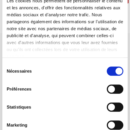
Les cookies nous permettent de personnaliser le contenu
et les annonces, d'offrir des fonctionnalités relatives aux
médias sociaux et d'analyser notre trafic. Nous
partageons également des informations sur l'utilisation de
notre site avec nos partenaires de médias sociaux, de
publicité et d'analyse, qui peuvent combiner celles-ci
avec d'autres informations que vous leur avez fournies
ou qu'ils ont collectées lors de votre utilisation de leurs
services.
Sélection
SCIENCES PO UNIVERSITY PRESS has a threefold role: to publish
Nécessaires
du
original research, to edit reference works for student use, and to
consentement
help public and political debate.
continue
Préférences
CONTACTS
Statistiques
FOREIGN RIGHTS
FOR BOOKSHOPS
Marketing
CONDITIONS OF SALE