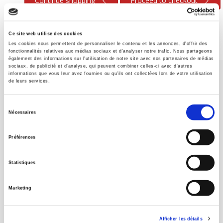
Continue shopping
Proceed to checkout
Ce site web utilise des cookies
Les cookies nous permettent de personnaliser le contenu et les annonces, d'offrir des
fonctionnalités relatives aux médias sociaux et d'analyser notre trafic. Nous partageons
également des informations sur l'utilisation de notre site avec nos partenaires de médias
sociaux, de publicité et d'analyse, qui peuvent combiner celles-ci avec d'autres
informations que vous leur avez fournies ou qu'ils ont collectées lors de votre utilisation
de leurs services.
Sélection
Nécessaires
du
SCIENCES PO UNIVERSITY PRESS has a threefold role: to publish
consentement
original research, to edit reference works for student use, and to
Préférences
help public and political debate.
continue
Statistiques
CONTACTS
Marketing
FOREIGN RIGHTS
FOR BOOKSHOPS
Afficher les détails
CONDITIONS OF SALE