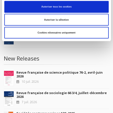
MY ACCOUNT
Autoriser tous les cookies
Future Releases
Autoriser la sélection
La France et l'Union européenne
Cookies nécessaires uniquement
4 sept. 2026
New Releases
Revue française de science politique 76-2, avril-juin
2026
10 juil. 2026
Revue française de sociologie 66 3/4, juillet-décembre
2026
7 juil. 2026