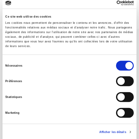
Ce site web utilise des cookies
Les cookies nous permettent de personnaliser le contenu et les annonces, d'offrir des
fonctionnalités relatives aux médias sociaux et d'analyser notre trafic. Nous partageons
également des informations sur l'utilisation de notre site avec nos partenaires de médias
sociaux, de publicité et d'analyse, qui peuvent combiner celles-ci avec d'autres
informations que vous leur avez fournies ou qu'ils ont collectées lors de votre utilisation
de leurs services.
Sélection
Nécessaires
SCIENCES PO UNIVERSITY PRESS has a threefold role: to publish
du
original research, to edit reference works for student use, and to
consentement
help public and political debate.
continue
Préférences
Statistiques
CONTACTS
FOREIGN RIGHTS
Marketing
FOR BOOKSHOPS
CONDITIONS OF SALE
Afficher les détails