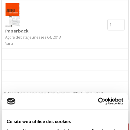
Paperback
Agora débats/jeunesses 64, 2013
Varia
*Based on shipping within France. **VAT included.
I accept the
Conditions of Sale
:
Yes
Ce site web utilise des cookies
Continue shopping
Proceed to checkout