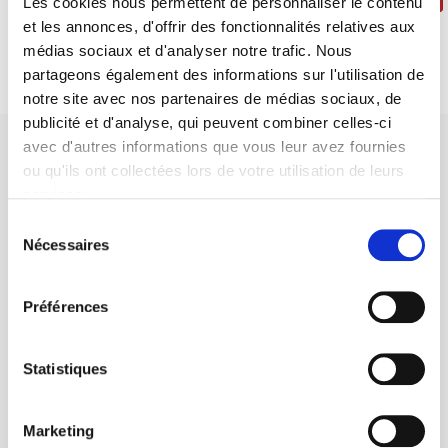
Les cookies nous permettent de personnaliser le contenu
et les annonces, d'offrir des fonctionnalités relatives aux
médias sociaux et d'analyser notre trafic. Nous
partageons également des informations sur l'utilisation de
notre site avec nos partenaires de médias sociaux, de
publicité et d'analyse, qui peuvent combiner celles-ci
avec d'autres informations que vous leur avez fournies
ou qu'ils ont collectées lors de votre utilisation de leurs
services.
Sélection
SCIENCES PO UNIVERSITY PRESS has a threefold role: to publish
Nécessaires
du
original research, to edit reference works for student use, and to
consentement
help public and political debate.
continue
Préférences
CONTACTS
Statistiques
FOREIGN RIGHTS
FOR BOOKSHOPS
Marketing
CONDITIONS OF SALE