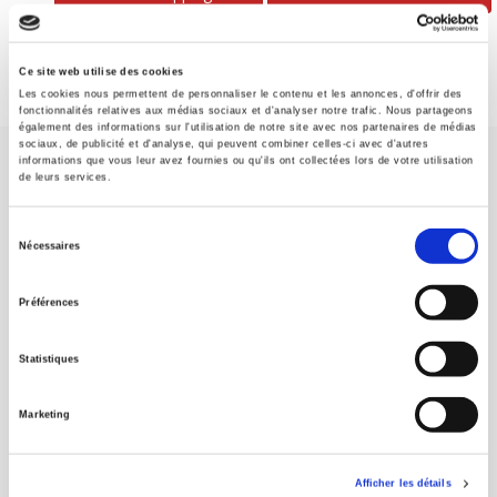
Ce site web utilise des cookies
Les cookies nous permettent de personnaliser le contenu et les annonces, d'offrir des
fonctionnalités relatives aux médias sociaux et d'analyser notre trafic. Nous partageons
également des informations sur l'utilisation de notre site avec nos partenaires de médias
sociaux, de publicité et d'analyse, qui peuvent combiner celles-ci avec d'autres
informations que vous leur avez fournies ou qu'ils ont collectées lors de votre utilisation
de leurs services.
Sélection
Nécessaires
du
SCIENCES PO UNIVERSITY PRESS has a threefold role: to publish
original research, to edit reference works for student use, and to
consentement
Préférences
help public and political debate.
continue
Statistiques
CONTACTS
FOREIGN RIGHTS
Marketing
FOR BOOKSHOPS
CONDITIONS OF SALE
Afficher les détails