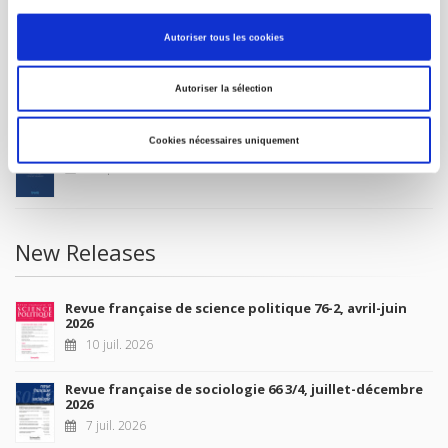
MY ACCOUNT
Autoriser tous les cookies
Future Releases
Autoriser la sélection
Cookies nécessaires uniquement
La France et l'Union européenne
4 sept. 2026
New Releases
Revue française de science politique 76-2, avril-juin
2026
10 juil. 2026
Revue française de sociologie 66 3/4, juillet-décembre
2026
7 juil. 2026