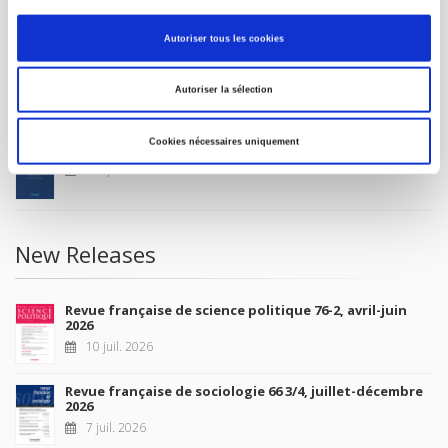
MY ACCOUNT
Autoriser tous les cookies
Future Releases
Autoriser la sélection
Cookies nécessaires uniquement
La France et l'Union européenne
4 sept. 2026
New Releases
Revue française de science politique 76-2, avril-juin
2026
10 juil. 2026
Revue française de sociologie 66 3/4, juillet-décembre
2026
7 juil. 2026