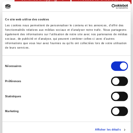
Ce site web utilise des cookies
Les cookies nous permettent de personnaliser le contenu et les annonces, d'offrir des
fonctionnalités relatives aux médias sociaux et d'analyser notre trafic. Nous partageons
également des informations sur l'utilisation de notre site avec nos partenaires de médias
sociaux, de publicité et d'analyse, qui peuvent combiner celles-ci avec d'autres
informations que vous leur avez fournies ou qu'ils ont collectées lors de votre utilisation
de leurs services.
Sélection
Nécessaires
du
SCIENCES PO UNIVERSITY PRESS has a threefold role: to publish
consentement
original research, to edit reference works for student use, and to
Préférences
help public and political debate.
continue
Statistiques
CONTACTS
Marketing
FOREIGN RIGHTS
FOR BOOKSHOPS
Afficher les détails
CONDITIONS OF SALE