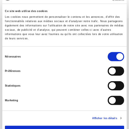
Ce site web utilise des cookies
Les cookies nous permettent de personnaliser le contenu et les annonces, d'offrir des
fonctionnalités relatives aux médias sociaux et d'analyser notre trafic. Nous partageons
également des informations sur l'utilisation de notre site avec nos partenaires de médias
sociaux, de publicité et d'analyse, qui peuvent combiner celles-ci avec d'autres
informations que vous leur avez fournies ou qu'ils ont collectées lors de votre utilisation
de leurs services.
Sélection
SCIENCES PO UNIVERSITY PRESS has a threefold role: to publish
Nécessaires
original research, to edit reference works for student use, and to
du
help public and political debate.
continue
consentement
Préférences
CONTACTS
Statistiques
FOREIGN RIGHTS
Marketing
FOR BOOKSHOPS
CONDITIONS OF SALE
Afficher les détails
MY ACCOUNT