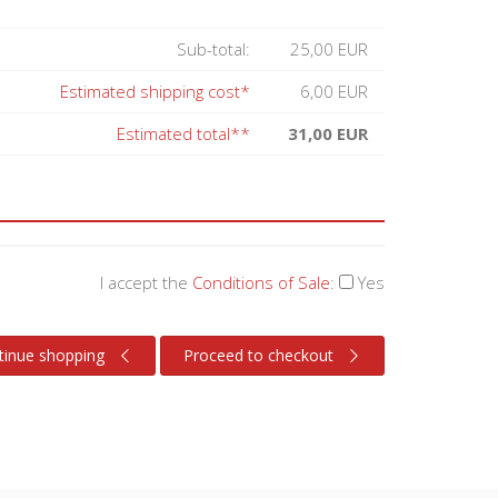
Sub-total:
25,00 EUR
Estimated shipping cost*
6,00 EUR
Estimated total**
31,00 EUR
I accept the
Conditions of Sale
:
Yes
tinue shopping
Proceed to checkout