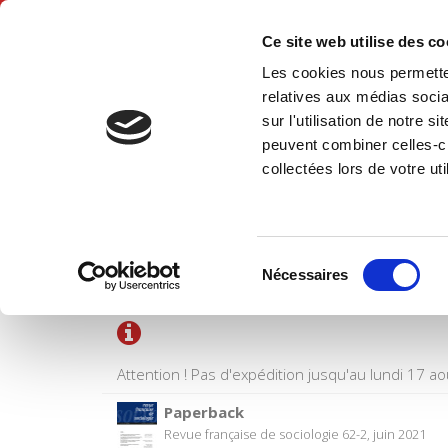
Ce site web utilise des c
Les cookies nous permetten
Hom
relatives aux médias socia
sur l'utilisation de notre 
peuvent combiner celles-ci
collectées lors de votre uti
SHOPPING CART
Sélection
Title
Nécessaires
du
consentement
Attention ! Pas d'expédition jusqu'au lundi 17 ao
Paperback
Revue française de sociologie 62-2, juin 2021