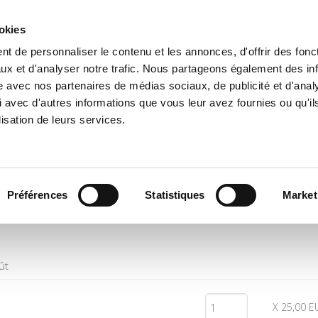
ookies
t de personnaliser le contenu et les annonces, d'offrir des fonct
e
Environment
History
International
Po
ux et d'analyser notre trafic. Nous partageons également des in
site avec nos partenaires de médias sociaux, de publicité et d'anal
 avec d'autres informations que vous leur avez fournies ou qu'il
lisation de leurs services.
Quantity
Price
Préférences
Statistiques
Market
ût
X 25,00 E