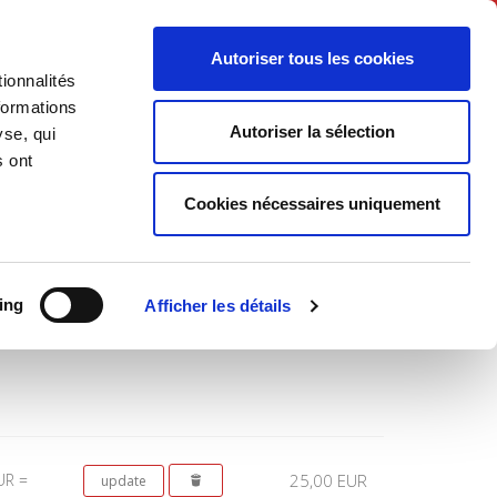
English
Autoriser tous les cookies
ionnalités
litics
Society
formations
Autoriser la sélection
yse, qui
s ont
Cookies nécessaires uniquement
Total
ing
Afficher les détails
UR =
25,00 EUR