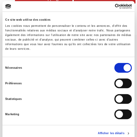
Ce site web utilise des cookies
Les cookies nous permettent de personnaliser le contenu et les annonces, d'offrir des
fonctionnalités relatives aux médias sociaux et d'analyser notre trafic. Nous partageons
également des informations sur l'utilisation de notre site avec nos partenaires de médias
sociaux, de publicité et d'analyse, qui peuvent combiner celles-ci avec d'autres
informations que vous leur avez fournies ou qu'ils ont collectées lors de votre utilisation
de leurs services.
Sélection
Nécessaires
du
SCIENCES PO UNIVERSITY PRESS has a threefold role: to publish
original research, to edit reference works for student use, and to
consentement
Préférences
help public and political debate.
continue
Statistiques
CONTACTS
FOREIGN RIGHTS
Marketing
FOR BOOKSHOPS
CONDITIONS OF SALE
Afficher les détails