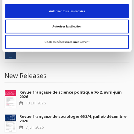
MY ACCOUNT
Autoriser tous les cookies
Future Releases
Autoriser la sélection
Cookies nécessaires uniquement
La France et l'Union européenne
4 sept. 2026
New Releases
Revue française de science politique 76-2, avril-juin
2026
10 juil. 2026
Revue française de sociologie 66 3/4, juillet-décembre
2026
7 juil. 2026