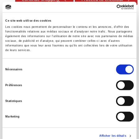
Ce site web utilise des cookies
Les cookies nous permettent de personnaliser le contenu et les annonces, d'offrir des
fonctionnalités relatives aux médias sociaux et d'analyser notre trafic. Nous partageons
également des informations sur l'utilisation de notre site avec nos partenaires de médias
sociaux, de publicité et d'analyse, qui peuvent combiner celles-ci avec d'autres
informations que vous leur avez fournies ou qu'ils ont collectées lors de votre utilisation
de leurs services.
Sélection
Nécessaires
du
SCIENCES PO UNIVERSITY PRESS has a threefold role: to publish
consentement
original research, to edit reference works for student use, and to
Préférences
help public and political debate.
continue
Statistiques
CONTACTS
Marketing
FOREIGN RIGHTS
FOR BOOKSHOPS
Afficher les détails
CONDITIONS OF SALE