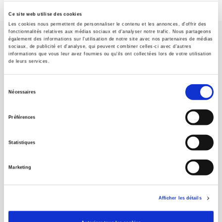
Ce site web utilise des cookies
Les cookies nous permettent de personnaliser le contenu et les annonces, d'offrir des
fonctionnalités relatives aux médias sociaux et d'analyser notre trafic. Nous partageons
également des informations sur l'utilisation de notre site avec nos partenaires de médias
sociaux, de publicité et d'analyse, qui peuvent combiner celles-ci avec d'autres
informations que vous leur avez fournies ou qu'ils ont collectées lors de votre utilisation
de leurs services.
SCIENCES PO UNIVERSITY PRESS has a threefold role: to publish
Sélection
original research, to edit reference works for student use, and to
Nécessaires
du
help public and political debate.
continue
consentement
Préférences
CONTACTS
Statistiques
FOREIGN RIGHTS
FOR BOOKSHOPS
Marketing
CONDITIONS OF SALE
MY ACCOUNT
Afficher les détails