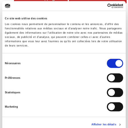
Ce site web utilise des cookies
Les cookies nous permettent de personnaliser le contenu et les annonces, d'offrir des
fonctionnalités relatives aux médias sociaux et d'analyser notre trafic. Nous partageons
également des informations sur l'utilisation de notre site avec nos partenaires de médias
sociaux, de publicité et d'analyse, qui peuvent combiner celles-ci avec d'autres
informations que vous leur avez fournies ou qu'ils ont collectées lors de votre utilisation
de leurs services.
Sélection
Nécessaires
du
SCIENCES PO UNIVERSITY PRESS has a threefold role: to publish
original research, to edit reference works for student use, and to
consentement
Préférences
help public and political debate.
continue
Statistiques
CONTACTS
FOREIGN RIGHTS
Marketing
FOR BOOKSHOPS
CONDITIONS OF SALE
Afficher les détails