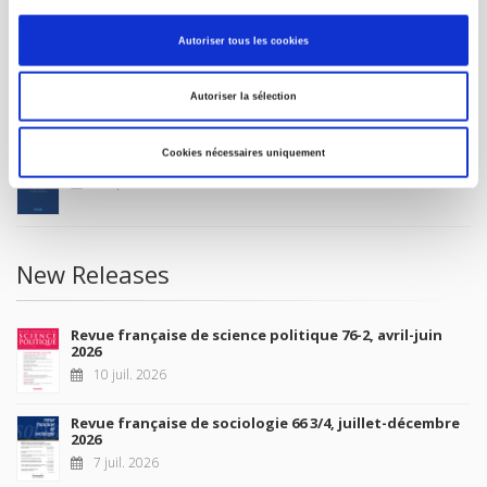
MY ACCOUNT
Autoriser tous les cookies
Future Releases
Autoriser la sélection
Cookies nécessaires uniquement
La France et l'Union européenne
4 sept. 2026
New Releases
Revue française de science politique 76-2, avril-juin
2026
10 juil. 2026
Revue française de sociologie 66 3/4, juillet-décembre
2026
7 juil. 2026