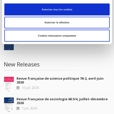
MY ACCOUNT
Autoriser tous les cookies
Future Releases
Autoriser la sélection
Cookies nécessaires uniquement
La France et l'Union européenne
4 sept. 2026
New Releases
Revue française de science politique 76-2, avril-juin
2026
10 juil. 2026
Revue française de sociologie 66 3/4, juillet-décembre
2026
7 juil. 2026