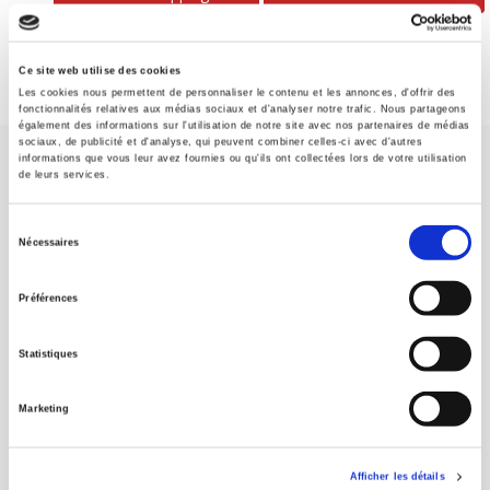
Ce site web utilise des cookies
Les cookies nous permettent de personnaliser le contenu et les annonces, d'offrir des
fonctionnalités relatives aux médias sociaux et d'analyser notre trafic. Nous partageons
également des informations sur l'utilisation de notre site avec nos partenaires de médias
sociaux, de publicité et d'analyse, qui peuvent combiner celles-ci avec d'autres
informations que vous leur avez fournies ou qu'ils ont collectées lors de votre utilisation
de leurs services.
Sélection
Nécessaires
du
SCIENCES PO UNIVERSITY PRESS has a threefold role: to publish
original research, to edit reference works for student use, and to
consentement
Préférences
help public and political debate.
continue
Statistiques
CONTACTS
FOREIGN RIGHTS
Marketing
FOR BOOKSHOPS
CONDITIONS OF SALE
Afficher les détails