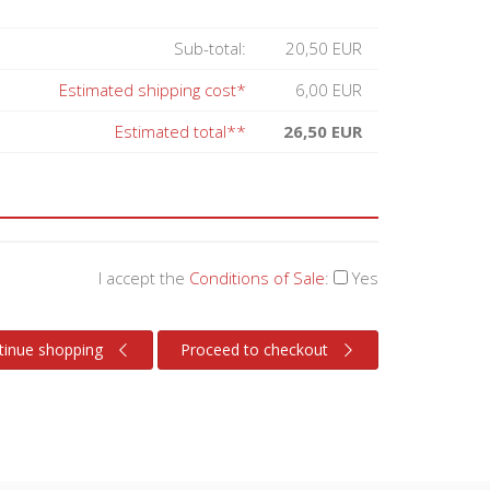
Sub-total:
20,50 EUR
Estimated shipping cost*
6,00 EUR
Estimated total**
26,50 EUR
I accept the
Conditions of Sale
:
Yes
tinue shopping
Proceed to checkout