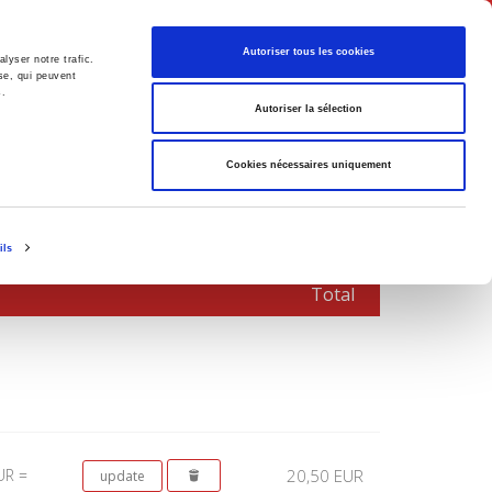
English
Autoriser tous les cookies
lyser notre trafic.
se, qui peuvent
s.
litics
Society
Autoriser la sélection
Cookies nécessaires uniquement
ils
Total
UR =
20,50 EUR