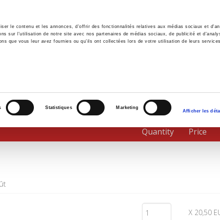
er le contenu et les annonces, d'offrir des fonctionnalités relatives aux médias sociaux et d'ana
 sur l'utilisation de notre site avec nos partenaires de médias sociaux, de publicité et d'analy
ns que vous leur avez fournies ou qu'ils ont collectées lors de votre utilisation de leurs service
e
Environment
History
International
Po
s
Statistiques
Marketing
Afficher les déta
Quantity
Price
ût
X 20,50 E