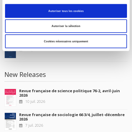
MY ACCOUNT
Autoriser tous les cookies
Future Releases
Autoriser la sélection
Cookies nécessaires uniquement
La France et l'Union européenne
4 sept. 2026
New Releases
Revue française de science politique 76-2, avril-juin
2026
10 juil. 2026
Revue française de sociologie 66 3/4, juillet-décembre
2026
7 juil. 2026