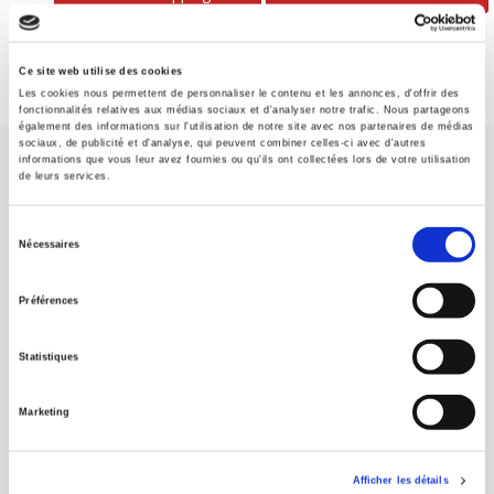
Ce site web utilise des cookies
Les cookies nous permettent de personnaliser le contenu et les annonces, d'offrir des
fonctionnalités relatives aux médias sociaux et d'analyser notre trafic. Nous partageons
également des informations sur l'utilisation de notre site avec nos partenaires de médias
sociaux, de publicité et d'analyse, qui peuvent combiner celles-ci avec d'autres
informations que vous leur avez fournies ou qu'ils ont collectées lors de votre utilisation
de leurs services.
Sélection
Nécessaires
du
SCIENCES PO UNIVERSITY PRESS has a threefold role: to publish
original research, to edit reference works for student use, and to
consentement
Préférences
help public and political debate.
continue
Statistiques
CONTACTS
FOREIGN RIGHTS
Marketing
FOR BOOKSHOPS
CONDITIONS OF SALE
Afficher les détails