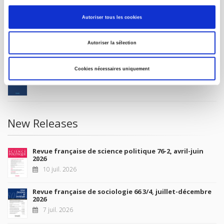
MY ACCOUNT
Autoriser tous les cookies
Future Releases
Autoriser la sélection
La France et l'Union européenne
Cookies nécessaires uniquement
4 sept. 2026
New Releases
Revue française de science politique 76-2, avril-juin
2026
10 juil. 2026
Revue française de sociologie 66 3/4, juillet-décembre
2026
7 juil. 2026