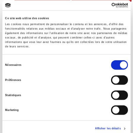
Ce site web utilise des cookies
Les cookies nous permettent de personnaliser le contenu et les annonces, d'offrir des
fonctionnalités relatives aux médias sociaux et d'analyser notre trafic. Nous partageons
également des informations sur l'utilisation de notre site avec nos partenaires de médias
sociaux, de publicité et d'analyse, qui peuvent combiner celles-ci avec d'autres
informations que vous leur avez fournies ou qu'ils ont collectées lors de votre utilisation
de leurs services.
Sélection
Nécessaires
SCIENCES PO UNIVERSITY PRESS has a threefold role: to publish
du
original research, to edit reference works for student use, and to
consentement
Préférences
help public and political debate.
continue
Statistiques
CONTACTS
FOREIGN RIGHTS
Marketing
FOR BOOKSHOPS
CONDITIONS OF SALE
Afficher les détails