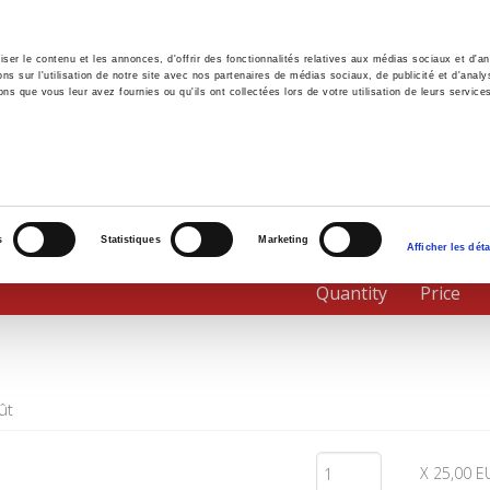
er le contenu et les annonces, d'offrir des fonctionnalités relatives aux médias sociaux et d'ana
 sur l'utilisation de notre site avec nos partenaires de médias sociaux, de publicité et d'analy
ns que vous leur avez fournies ou qu'ils ont collectées lors de votre utilisation de leurs service
e
Environment
History
International
Po
s
Statistiques
Marketing
Afficher les déta
Quantity
Price
ût
X 25,00 E