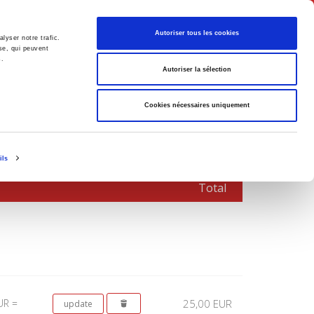
English
Autoriser tous les cookies
lyser notre trafic.
se, qui peuvent
s.
litics
Society
Autoriser la sélection
Cookies nécessaires uniquement
ils
Total
UR =
25,00 EUR