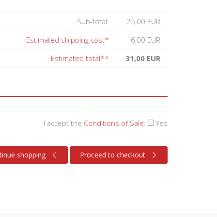
Sub-total:
25,00 EUR
Estimated shipping cost*
6,00 EUR
Estimated total**
31,00 EUR
I accept the
Conditions of Sale
:
Yes
tinue shopping
Proceed to checkout