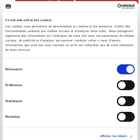
Ce site web utilise des cookies
Les cookies nous permettent de personnaliser le contenu et les annonces, d'offrir des
fonctionnalités relatives aux médias sociaux et d'analyser notre trafic. Nous partageons
également des informations sur l'utilisation de notre site avec nos partenaires de médias
sociaux, de publicité et d'analyse, qui peuvent combiner celles-ci avec d'autres
informations que vous leur avez fournies ou qu'ils ont collectées lors de votre utilisation
de leurs services.
Sélection
Nécessaires
du
SCIENCES PO UNIVERSITY PRESS has a threefold role: to publish
original research, to edit reference works for student use, and to
consentement
Préférences
help public and political debate.
continue
Statistiques
CONTACTS
FOREIGN RIGHTS
Marketing
FOR BOOKSHOPS
CONDITIONS OF SALE
Afficher les détails