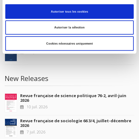
MY ACCOUNT
Autoriser tous les cookies
Future Releases
Autoriser la sélection
Cookies nécessaires uniquement
La France et l'Union européenne
4 sept. 2026
New Releases
Revue française de science politique 76-2, avril-juin
2026
10 juil. 2026
Revue française de sociologie 66 3/4, juillet-décembre
2026
7 juil. 2026