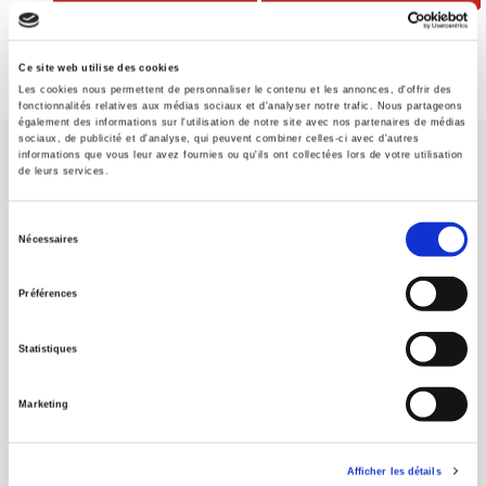
Ce site web utilise des cookies
Les cookies nous permettent de personnaliser le contenu et les annonces, d'offrir des
fonctionnalités relatives aux médias sociaux et d'analyser notre trafic. Nous partageons
également des informations sur l'utilisation de notre site avec nos partenaires de médias
sociaux, de publicité et d'analyse, qui peuvent combiner celles-ci avec d'autres
informations que vous leur avez fournies ou qu'ils ont collectées lors de votre utilisation
de leurs services.
Sélection
Nécessaires
du
SCIENCES PO UNIVERSITY PRESS has a threefold role: to publish
original research, to edit reference works for student use, and to
consentement
Préférences
help public and political debate.
continue
Statistiques
CONTACTS
FOREIGN RIGHTS
Marketing
FOR BOOKSHOPS
CONDITIONS OF SALE
Afficher les détails