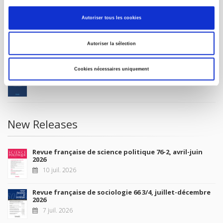
MY ACCOUNT
Autoriser tous les cookies
Future Releases
Autoriser la sélection
Cookies nécessaires uniquement
La France et l'Union européenne
4 sept. 2026
New Releases
Revue française de science politique 76-2, avril-juin
2026
10 juil. 2026
Revue française de sociologie 66 3/4, juillet-décembre
2026
7 juil. 2026