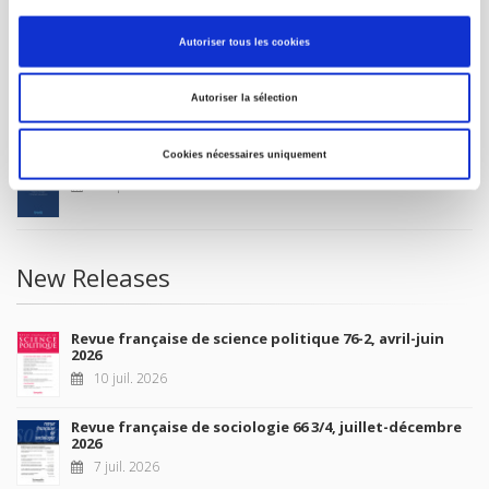
MY ACCOUNT
Autoriser tous les cookies
Future Releases
Autoriser la sélection
Cookies nécessaires uniquement
La France et l'Union européenne
4 sept. 2026
New Releases
Revue française de science politique 76-2, avril-juin
2026
10 juil. 2026
Revue française de sociologie 66 3/4, juillet-décembre
2026
7 juil. 2026