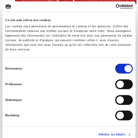
Ce site web utilise des cookies
Les cookies nous permettent de personnaliser le contenu et les annonces, d'offrir des
fonctionnalités relatives aux médias sociaux et d'analyser notre trafic. Nous partageons
également des informations sur l'utilisation de notre site avec nos partenaires de médias
sociaux, de publicité et d'analyse, qui peuvent combiner celles-ci avec d'autres
informations que vous leur avez fournies ou qu'ils ont collectées lors de votre utilisation
de leurs services.
Sélection
Nécessaires
du
SCIENCES PO UNIVERSITY PRESS has a threefold role: to publish
consentement
original research, to edit reference works for student use, and to
Préférences
help public and political debate.
continue
Statistiques
CONTACTS
Marketing
FOREIGN RIGHTS
FOR BOOKSHOPS
Afficher les détails
CONDITIONS OF SALE