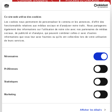
Continue shopping
Proceed to checkout
Ce site web utilise des cookies
Les cookies nous permettent de personnaliser le contenu et les annonces, d'offrir des
fonctionnalités relatives aux médias sociaux et d'analyser notre trafic. Nous partageons
également des informations sur l'utilisation de notre site avec nos partenaires de médias
sociaux, de publicité et d'analyse, qui peuvent combiner celles-ci avec d'autres
informations que vous leur avez fournies ou qu'ils ont collectées lors de votre utilisation
de leurs services.
Sélection
Nécessaires
du
SCIENCES PO UNIVERSITY PRESS has a threefold role: to publish
consentement
original research, to edit reference works for student use, and to
Préférences
help public and political debate.
continue
Statistiques
CONTACTS
Marketing
FOREIGN RIGHTS
FOR BOOKSHOPS
Afficher les détails
CONDITIONS OF SALE