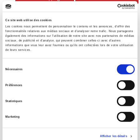
Ce site web utilise des cookies
Les cookies nous permettent de personnaliser le contenu et les annonces, d'offrir des
fonctionnalités relatives aux médias sociaux et d'analyser notre trafic. Nous partageons
également des informations sur l'utilisation de notre site avec nos partenaires de médias
sociaux, de publicité et d'analyse, qui peuvent combiner celles-ci avec d'autres
informations que vous leur avez fournies ou qu'ils ont collectées lors de votre utilisation
de leurs services.
Sélection
Nécessaires
du
SCIENCES PO UNIVERSITY PRESS has a threefold role: to publish
original research, to edit reference works for student use, and to
consentement
Préférences
help public and political debate.
continue
Statistiques
CONTACTS
FOREIGN RIGHTS
Marketing
FOR BOOKSHOPS
CONDITIONS OF SALE
Afficher les détails