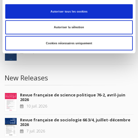
MY ACCOUNT
Autoriser tous les cookies
Future Releases
Autoriser la sélection
Cookies nécessaires uniquement
La France et l'Union européenne
4 sept. 2026
New Releases
Revue française de science politique 76-2, avril-juin
2026
10 juil. 2026
Revue française de sociologie 66 3/4, juillet-décembre
2026
7 juil. 2026