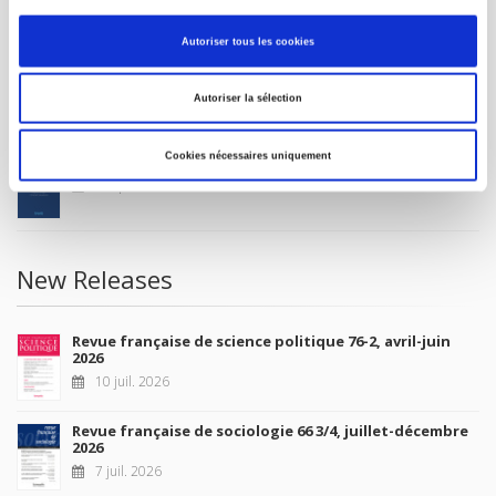
MY ACCOUNT
Autoriser tous les cookies
Future Releases
Autoriser la sélection
Cookies nécessaires uniquement
La France et l'Union européenne
4 sept. 2026
New Releases
Revue française de science politique 76-2, avril-juin
2026
10 juil. 2026
Revue française de sociologie 66 3/4, juillet-décembre
2026
7 juil. 2026