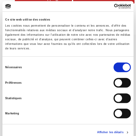
Ce site web utilise des cookies
Les cookies nous permettent de personnaliser le contenu et les annonces, d'offrir des
fonctionnalités relatives aux médias sociaux et d'analyser notre trafic. Nous partageons
également des informations sur l'utilisation de notre site avec nos partenaires de médias
sociaux, de publicité et d'analyse, qui peuvent combiner celles-ci avec d'autres
informations que vous leur avez fournies ou qu'ils ont collectées lors de votre utilisation
de leurs services.
Sélection
Nécessaires
du
SCIENCES PO UNIVERSITY PRESS has a threefold role: to publish
original research, to edit reference works for student use, and to
consentement
Préférences
help public and political debate.
continue
Statistiques
CONTACTS
FOREIGN RIGHTS
Marketing
FOR BOOKSHOPS
CONDITIONS OF SALE
Afficher les détails