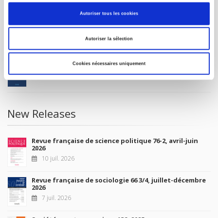
MY ACCOUNT
Autoriser tous les cookies
Future Releases
Autoriser la sélection
La France et l'Union européenne
Cookies nécessaires uniquement
4 sept. 2026
New Releases
Revue française de science politique 76-2, avril-juin
2026
10 juil. 2026
Revue française de sociologie 66 3/4, juillet-décembre
2026
7 juil. 2026