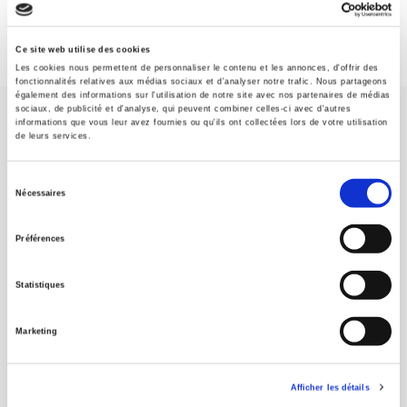
Ce site web utilise des cookies
Les cookies nous permettent de personnaliser le contenu et les annonces, d'offrir des
fonctionnalités relatives aux médias sociaux et d'analyser notre trafic. Nous partageons
également des informations sur l'utilisation de notre site avec nos partenaires de médias
sociaux, de publicité et d'analyse, qui peuvent combiner celles-ci avec d'autres
informations que vous leur avez fournies ou qu'ils ont collectées lors de votre utilisation
de leurs services.
Sélection
Nécessaires
SCIENCES PO UNIVERSITY PRESS has a threefold role: to publish
du
original research, to edit reference works for student use, and to
consentement
help public and political debate.
continue
Préférences
Statistiques
CONTACTS
FOREIGN RIGHTS
Marketing
FOR BOOKSHOPS
CONDITIONS OF SALE
Afficher les détails